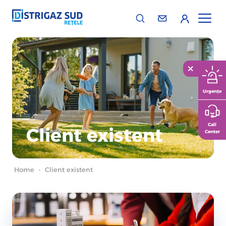
Urgențe
Call
Client existent
Center
Home
-
Client existent