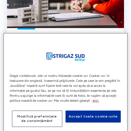
Suplimentare debit
Imobilul în care locuiești este alimentat cu gaze
naturale dar dorești suplimentarea numărului de
receptori sau modificarea debitului de gaze
naturale. Verifică pașii pe care îi ai de parcurs.
Dragă vizitatorule, site-ul nostru folosește cookie-uri. Cookie-uri, în
traducere din engleză, înseamnă prăjiturele. Cele pe care le-am pregătit în
„bucătăria” noastră sunt fișiere text care te vor ajuta să ai acces la
informație pe gustul tău, iar pe noi să îți îmbunătățim experiența pe site.
Află mai mult
Pentru a ajunge la informațiile care îți sunt de folos, te rugăm să accepți
politica noastră de cookie-uri. Mai multe detalii găsești
aici.
Modifică preferințele
Accept toate cookie-urile
de consimțământ