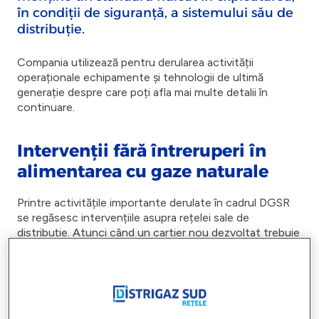
în condiții de siguranță, a sistemului său de
distribuție.
Compania utilizează pentru derularea activității
operaționale echipamente și tehnologii de ultimă
generație despre care poți afla mai multe detalii în
continuare.
Intervenții fără întreruperi în
alimentarea cu gaze naturale
Printre activitățile importante derulate în cadrul DGSR
se regăsesc intervențiile asupra rețelei sale de
distribuție. Atunci când un cartier nou dezvoltat trebuie
alimentat cu gaz natural sau o conductă trebuie
înlocuită, pentru execuția lucrării trebuie sistată
alimentarea cu gaz în arealul respectiv. Distrigaz Sud
Rețele, însă, folosește o metodă inovativă bazată pe
intervenția cu baloane și echipamente speciale în