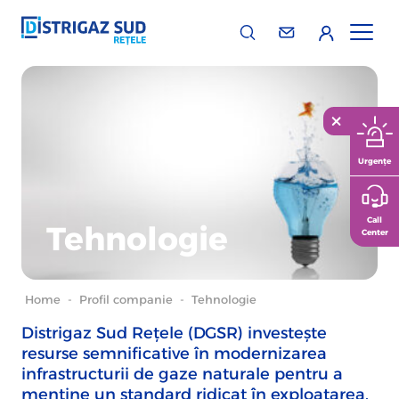
Urgențe
Call
Tehnologie
Center
Home
-
Profil companie
-
Tehnologie
Distrigaz Sud Rețele (DGSR) investește
resurse semnificative în modernizarea
infrastructurii de gaze naturale pentru a
menține un standard ridicat în exploatarea,