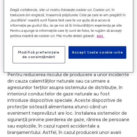
presiune de gaz. Atunci când vorbim despre un cartier
întreg de locuințe sau despre un consumator mare,
Dragă vizitatorule, site-ul nostru folosește cookie-uri. Cookie-uri, în
orice sistare a alimentării cu gaz natural poate produce
traducere din engleză, înseamnă prăjiturele. Cele pe care le-am pregătit în
perturbări în activitatea acestora. Deoarece intervenția
„bucătăria” noastră sunt fișiere text care te vor ajuta să ai acces la
informație pe gustul tău, iar pe noi să îți îmbunătățim experiența pe site.
cu baloane presupune continuitate în alimentare,
Pentru a ajunge la informațiile care îți sunt de folos, te rugăm să accepți
aceste inconveniențe nu mai există.
politica noastră de cookie-uri. Mai multe detalii găsești
aici.
Dispozitivele de protecție a
Modifică preferințele
Accept toate cookie-urile
de consimțământ
branșamentelor
Pentru reducerea riscului de producere a unor incidente
din cauza calamităților naturale sau ca urmare a
agresiunilor terților asupra sistemului de distribuție, în
interiorul conductelor de gaze naturale au fost
introduse dispozitive speciale. Aceste dispozitive de
protecție sistează alimentarea atunci când un
eveniment neprevăzut are loc. Instalarea sistemelor de
siguranță previne pierderea de gaze, rănirea de persoane
sau exploziile, în cazul ruperii accidentale a
branșamentului. Astfel, în cazul producerii unor avarii