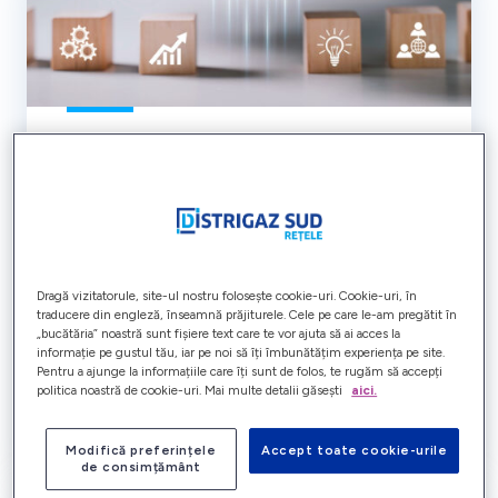
Despre noi
Distrigaz Sud Rețele este lider în distribuția de
gaze naturale în România, cu o expertiză de 51
de ani în acest domeniu. Compania investește
resurse importante în siguranța și dezvoltarea
Dragă vizitatorule, site-ul nostru folosește cookie-uri. Cookie-uri, în
rețelei sale de distribuție, precum și în
traducere din engleză, înseamnă prăjiturele. Cele pe care le-am pregătit în
digitalizarea serviciilor oferite clienților.
„bucătăria” noastră sunt fișiere text care te vor ajuta să ai acces la
informație pe gustul tău, iar pe noi să îți îmbunătățim experiența pe site.
Pentru a ajunge la informațiile care îți sunt de folos, te rugăm să accepți
politica noastră de cookie-uri. Mai multe detalii găsești
aici.
Află mai mult
Modifică preferințele
Accept toate cookie-urile
de consimțământ