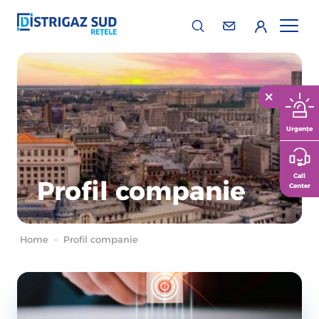
Urgențe
Call
Profil companie
Center
Home
-
Profil companie