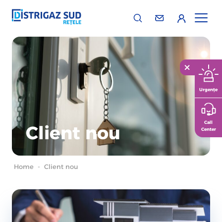
Urgențe
Call
Client nou
Center
Home
-
Client nou