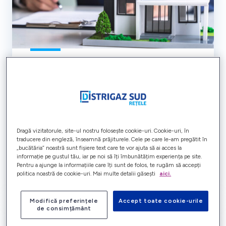
Branșament
Locuința ta încă nu este racordată la rețeaua de
gaze naturale, dar pe stradă există o conductă
de gaz? Verifică care sunt pașii pe care trebuie
să îi parcurgi pentru a beneficia de gaze naturale.
Dragă vizitatorule, site-ul nostru folosește cookie-uri. Cookie-uri, în
traducere din engleză, înseamnă prăjiturele. Cele pe care le-am pregătit în
„bucătăria” noastră sunt fișiere text care te vor ajuta să ai acces la
informație pe gustul tău, iar pe noi să îți îmbunătățim experiența pe site.
Află mai mult
Pentru a ajunge la informațiile care îți sunt de folos, te rugăm să accepți
politica noastră de cookie-uri. Mai multe detalii găsești
aici.
Modifică preferințele
Accept toate cookie-urile
de consimțământ