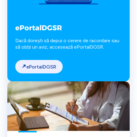
ePortalDGSR
Dacă dorești să depui o cerere de racordare sau
să obții un aviz, accesează ePortalDGSR.
ePortalDGSR