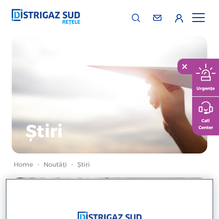
Urgențe
Call
Știri
Center
Home
-
Noutăți
-
Știri