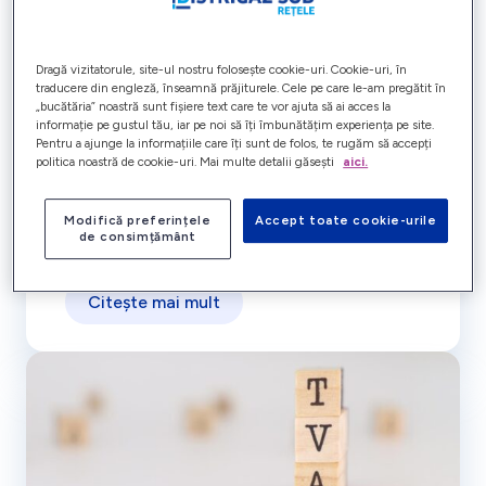
Dragă vizitatorule, site-ul nostru folosește cookie-uri. Cookie-uri, în
traducere din engleză, înseamnă prăjiturele. Cele pe care le-am pregătit în
„bucătăria” noastră sunt fișiere text care te vor ajuta să ai acces la
LiveChat Distrigaz Sud
informație pe gustul tău, iar pe noi să îți îmbunătățim experiența pe site.
Pentru a ajunge la informațiile care îți sunt de folos, te rugăm să accepți
Rețele
politica noastră de cookie-uri. Mai multe detalii găsești
aici.
Ai nevoie de ajutor rapid? LiveChat-ul
Modifică preferințele
Accept toate cookie-urile
Distrigaz Sud Rețele e aici pentru tine!
de consimțământ
LiveChat-ul este cea mai simplă și rapidă
metodă prin care poți lua legătura cu echipa
Distrigaz Sud Rețele. Fără apeluri, fără e-
Citește mai mult
mailuri – doar ne scrii și primești răspuns pe
loc! Pentru toate aceste situații și multe
altele, am creat LiveChat-ul Distrigaz […]