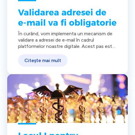
Validarea adresei de
e-mail va fi obligatorie
În curând, vom implementa un mecanism de
validare a adresei de e-mail în cadrul
platformelor noastre digitale. Acest pas este
esențial pentru a asigura o comunicare
eficientă și sigură între Distrigaz Sud Rețele și
Citește mai mult
voi.