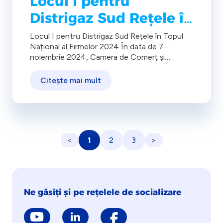
Locul I pentru
Distrigaz Sud Rețele în
Topul Național al
Locul I pentru Distrigaz Sud Rețele în Topul
Național al Firmelor 2024 În data de 7
Firmelor 2024
noiembrie 2024, Camera de Comerț și
Industrie a României a organizat Gala Topul
Național al Firmelor, ediția XXXI, eveniment
Citește mai mult
dedicat premierii companiilor care au
înregistrat rezultate financiare de excepție. La
evenimentul desfășurat în cadrul Centrului
Expozițional Romexpo au participat […]
<
1
2
3
>
Ne găsiți și pe rețelele de socializare