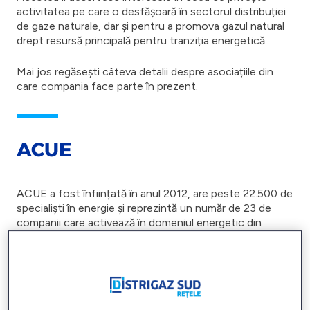
activitatea pe care o desfășoară în sectorul distribuției
de gaze naturale, dar și pentru a promova gazul natural
drept resursă principală pentru tranziția energetică.
Mai jos regăsești câteva detalii despre asociațiile din
care compania face parte în prezent.
ACUE
ACUE a fost înființată în anul 2012, are peste 22.500 de
specialiști în energie și reprezintă un număr de 23 de
companii care activează în domeniul energetic din
România.
Asociația este un partener de dialog activ între
autorități și mediul de afaceri, contribuind cu propuneri
și soluții la îmbunătățirea legislației și la elaborarea