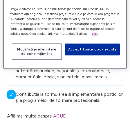
cadrului optim de dezvoltare și modernizare a sectorului
energetic, inclusiv a relațiilor de muncă și a condițiilor de
Dragă vizitatorule, site-ul nostru folosește cookie-uri. Cookie-uri, în
muncă.
traducere din engleză, înseamnă prăjiturele. Cele pe care le-am pregătit în
„bucătăria” noastră sunt fișiere text care te vor ajuta să ai acces la
informație pe gustul tău, iar pe noi să îți îmbunătățim experiența pe site.
Obiectivele asociației au în vedere:
Pentru a ajunge la informațiile care îți sunt de folos, te rugăm să accepți
politica noastră de cookie-uri. Mai multe detalii găsești
aici.
O piață a energiei solidă și performantă;
Modifică preferințele
Accept toate cookie-urile
de consimțământ
Reprezentarea intereselor membrilor în relația cu
autoritățile publice, naționale și internaționale,
comunitățile locale, sindicatele, mass-media;
Contribuția la formularea și implementarea politicilor
și a programelor de formare profesională.
Află mai multe despre
ACUE.