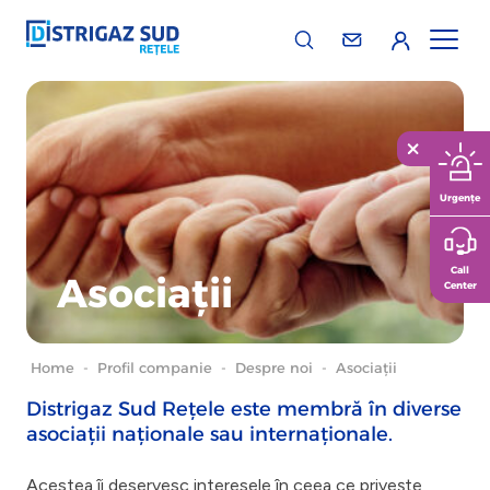
Urgențe
Call
Asociații
Center
Home
-
Profil companie
-
Despre noi
-
Asociații
Distrigaz Sud Rețele este membră în diverse
asociații naționale sau internaționale.
Acestea îi deservesc interesele în ceea ce privește