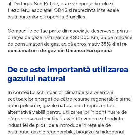
al Distrigaz Sud Rețele, este vicepreședintele și
trezorierul asociației GD4S și reprezintă interesele
distribuitorilor europeni la Bruxelles.
Companiile ce fac parte din asociație deservesc, printr-
o rețea de gaze naturale de 480.000 Km, 35 de milioane
de consumatori de gaz, adică aproximativ
35% dintre
consumatorii de gaz din Uniunea Europeană
.
De ce este importantă utilizarea
gazului natural
În contextul schimbărilor climatice și a orientării
sectoarelor energetice către resurse regenerabile și mai
puțin poluante, gazele naturale pot reprezenta o
alternativă viabilă pentru utilizarea lor în continuare de
către consumatorii finali, având în vedere și tendința
industriei de profil de a introduce în rețelele de
distribuție gazele regenerabile, biogazul și hidrogenul.