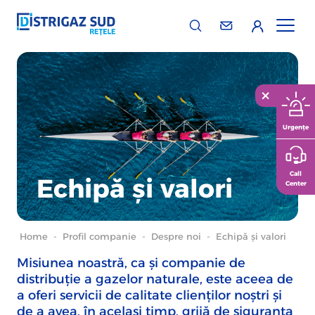
Urgențe
Call
Echipă și valori
Center
Home
-
Profil companie
-
Despre noi
-
Echipă și valori
Misiunea noastră, ca și companie de
distribuție a gazelor naturale, este aceea de
a oferi servicii de calitate clienților noștri și
de a avea, în același timp, grijă de siguranța