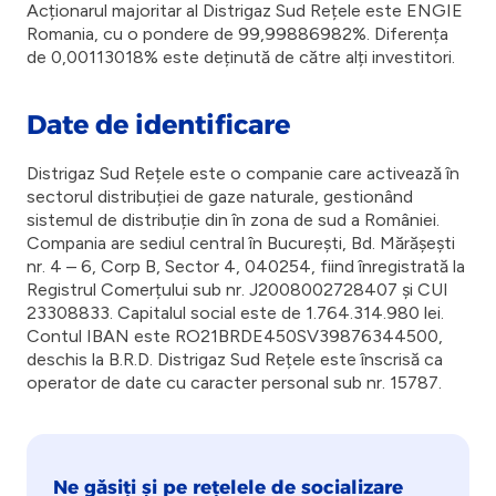
Acționarul majoritar al Distrigaz Sud Rețele este ENGIE
Romania, cu o pondere de 99,99886982%. Diferența
de 0,00113018% este deținută de către alți investitori.
Date de identificare
Distrigaz Sud Rețele este o companie care activează în
sectorul distribuției de gaze naturale, gestionând
sistemul de distribuție din în zona de sud a României.
Compania are sediul central în București, Bd. Mărășești
nr. 4 – 6, Corp B, Sector 4, 040254, fiind înregistrată la
Registrul Comerțului sub nr. J2008002728407 și CUI
23308833. Capitalul social este de 1.764.314.980 lei.
Contul IBAN este RO21BRDE450SV39876344500,
deschis la B.R.D. Distrigaz Sud Rețele este înscrisă ca
operator de date cu caracter personal sub nr. 15787.
Ne găsiți și pe rețelele de socializare