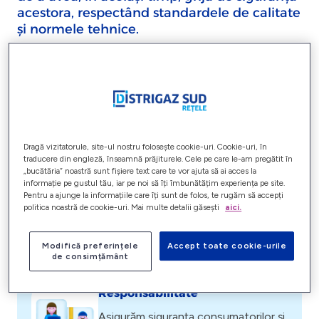
acestora, respectând standardele de calitate
și normele tehnice.
Promovăm consumul responsabil al resurselor de gaze
naturale, în vederea susținerii unui mediu mai puțin
poluat și motivăm oamenii în vederea atingerii
potențialului lor cel mai înalt, aferent domeniului în care
își desfășoară activitatea. Valorile promovate în cadrul
organizației ne definesc, ne unesc și ne ghidează în tot
Dragă vizitatorule, site-ul nostru folosește cookie-uri. Cookie-uri, în
ceea ce facem.
traducere din engleză, înseamnă prăjiturele. Cele pe care le-am pregătit în
„bucătăria” noastră sunt fișiere text care te vor ajuta să ai acces la
informație pe gustul tău, iar pe noi să îți îmbunătățim experiența pe site.
Pentru a ajunge la informațiile care îți sunt de folos, te rugăm să accepți
Curaj
politica noastră de cookie-uri. Mai multe detalii găsești
aici.
Acceptăm provocările și găsim soluții
pertinente.
Modifică preferințele
Accept toate cookie-urile
de consimțământ
Responsabilitate
Asigurăm siguranța consumatorilor și