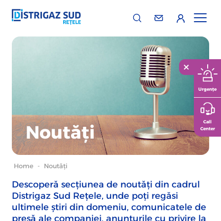
Urgențe
Call
Noutăți
Center
Home
-
Noutăți
Descoperă secțiunea de noutăți din cadrul
Distrigaz Sud Rețele, unde poți regăsi
ultimele știri din domeniu, comunicatele de
presă ale companiei, anunțurile cu privire la