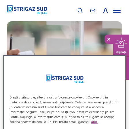
Urgențe
Evidență cereri
Call
racordare
Center
Home
-
Utile clienți
-
Evidență cereri racordare
Dragă vizitatorule, site-ul nostru folosește cookie-uri. Cookie-uri, în
traducere din engleză, înseamnă prăjiturele. Cele pe care le-am pregătit în
Lista cu cererile de racordare Distrigaz Sud
„bucătăria” noastră sunt fișiere text care te vor ajuta să ai acces la
informație pe gustul tău, iar pe noi să îți îmbunătățim experiența pe site.
Rețele
Pentru a ajunge la informațiile care îți sunt de folos, te rugăm să accepți
politica noastră de cookie-uri. Mai multe detalii găsești
aici.
Dacă ai trimis o cerere de racordare, selectează de mai