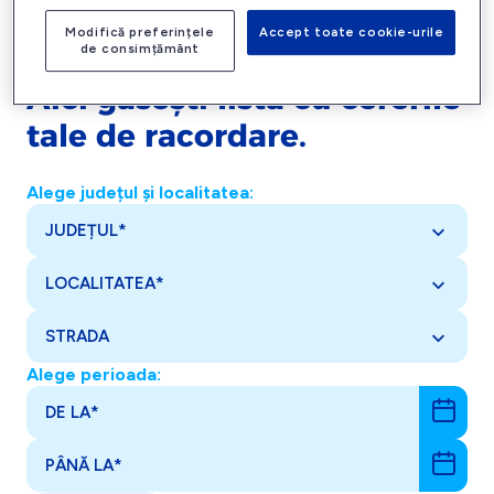
jos județul și localitatea imobilului pentru care ai depus
Modifică preferințele
Accept toate cookie-urile
solicitarea și alege perioada care te interesează.
de consimțământ
Aici găsești lista cu cererile
tale de racordare.
Alege județul și localitatea:
JUDEȚUL*
LOCALITATEA*
STRADA
Alege perioada:
DE LA*
PÂNĂ LA*