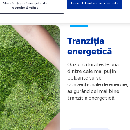
Modifică preferințele de
Accept toate cookie-urile
consimțământ
Tranziția
energetică
Gazul natural este una
dintre cele mai puțin
poluante surse
convenționale de energie,
asigurând cel mai bine
tranziția energetică.