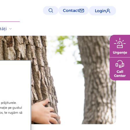
Contact
Login
ăți
Urgențe
Call
Center
prăjiturele.
rmație pe gustul
los, te rugăm să