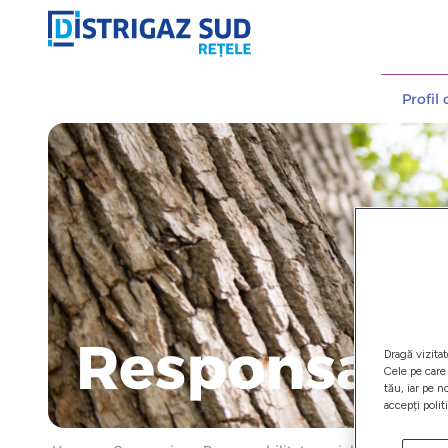
Profil
Responsabil
Dragă vizitat
Cele pe care 
tău, iar pe n
accepți polit