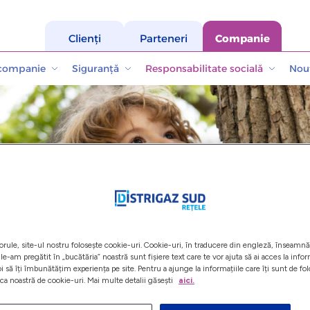
Clienți
Parteneri
Companie
 companie
Siguranță
Responsabilitate socială
Nout
itate socială
orule, site-ul nostru folosește cookie-uri. Cookie-uri, în traducere din engleză, înseamnă 
le-am pregătit în „bucătăria” noastră sunt fișiere text care te vor ajuta să ai acces la info
oi să îți îmbunătățim experiența pe site. Pentru a ajunge la informațiile care îți sunt de fo
ica noastră de cookie-uri. Mai multe detalii găsești
aici.