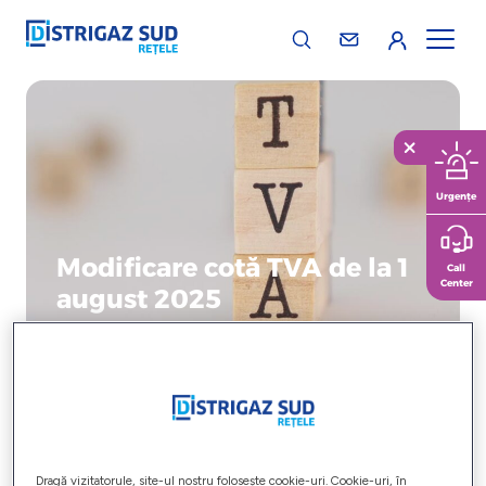
Urgențe
Modificare cotă TVA de la 1
Call
Center
august 2025
Home
-
Noutăți
-
Știri
-
Modificare cotă TVA de la 1 august 2025
Modificare cotă TVA de la 1 august 2025
Dragă vizitatorule, site-ul nostru folosește cookie-uri. Cookie-uri, în