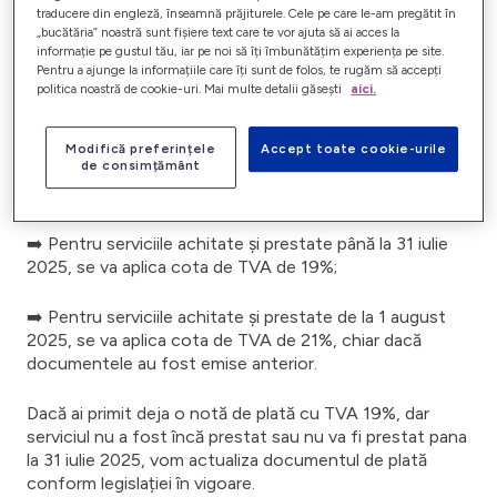
În atenția tuturor clienților/consumatorilor
traducere din engleză, înseamnă prăjiturele. Cele pe care le-am pregătit în
„bucătăria” noastră sunt fișiere text care te vor ajuta să ai acces la
Începând cu data de 1 august 2025, conform noilor
informație pe gustul tău, iar pe noi să îți îmbunătățim experiența pe site.
Pentru a ajunge la informațiile care îți sunt de folos, te rugăm să accepți
reglementări fiscale, cota standard de TVA va crește de
politica noastră de cookie-uri. Mai multe detalii găsești
aici.
la 19%, la 21%.
Această modificare se aplică tuturor serviciilor
Modifică preferințele
Accept toate cookie-urile
de consimțământ
prestate după această dată
, indiferent de momentul
emiterii facturii sau a notei de plată. Astfel:
➡️ Pentru serviciile achitate și prestate până la 31 iulie
2025, se va aplica cota de TVA de 19%;
➡️ Pentru serviciile achitate și prestate de la 1 august
2025, se va aplica cota de TVA de 21%, chiar dacă
documentele au fost emise anterior.
Dacă ai primit deja o notă de plată cu TVA 19%, dar
serviciul nu a fost încă prestat sau nu va fi prestat pana
la 31 iulie 2025, vom actualiza documentul de plată
conform legislației în vigoare.