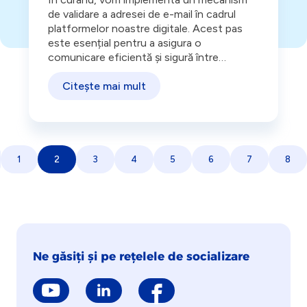
de validare a adresei de e-mail în cadrul
platformelor noastre digitale. Acest pas
este esențial pentru a asigura o
comunicare eficientă și sigură între
Distrigaz Sud Rețele și voi.
Citește mai mult
<
1
2
3
4
5
6
7
8
Ne găsiți și pe rețelele de socializare