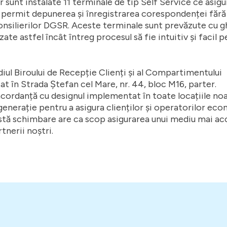
or sunt instalate 11 terminale de tip Self Service ce asigu
 și permit depunerea și înregistrarea corespondenței fără
consilierilor DGSR. Aceste terminale sunt prevăzute cu g
izate astfel încât întreg procesul să fie intuitiv și facil 
iul Biroului de Recepție Clienți și al Compartimentului
at în Strada Ștefan cel Mare, nr. 44, bloc M16, parter.
cordanță cu designul implementat în toate locațiile noas
generație pentru a asigura clienților și operatorilor ec
astă schimbare are ca scop asigurarea unui mediu mai acc
rtnerii noștri.