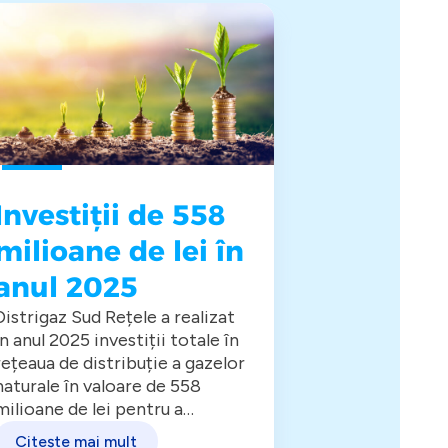
Investiții de 558
Website
milioane de lei în
anul 2025
Distrigaz Sud Rețele a realizat
Experința ta 
în anul 2025 investiții totale în
cadrul site-ul
rețeaua de distribuție a gazelor
Rețele a fost
naturale în valoare de 558
Acum poți ac
milioane de lei pentru a
rapid informa
răspunde celor două obiective
interesează, 
Citește mai mult
Citește mai