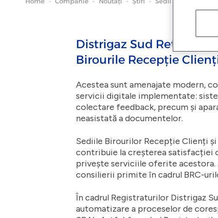
Home
-
Companie
-
Noutăți
-
Știri
-
Sedii moderne desti
Distrigaz Sud Rețele are
Birourile Recepție Clienți 
Acestea sunt amenajate modern, confo
servicii digitale implementate: siste
colectare feedback, precum și apara
neasistată a documentelor.
Sediile Birourilor Recepție Clienți și
contribuie la creșterea satisfacției 
privește serviciile oferite acestora.
consilierii primite în cadrul BRC-uri
În cadrul Registraturilor Distrigaz 
automatizare a proceselor de coresp