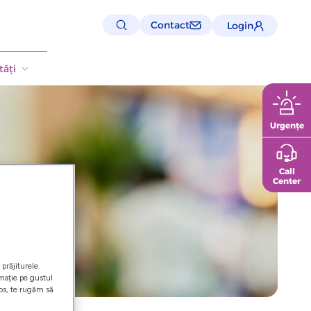
Contact
Login
ăți
Urgențe
Call
Center
prăjiturele.
rmație pe gustul
los, te rugăm să