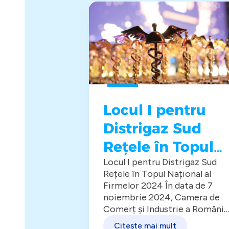
 adresei
Locul I pentru
va fi
Distrigaz Sud
ie
Rețele în Topul
Național al
mplementa un
Locul I pentru Distrigaz Sud
dare a adresei
Rețele în Topul Național al
Firmelor 2024
l
Firmelor 2024 În data de 7
tre digitale.
noiembrie 2024, Camera de
ențial pentru
Comerț și Industrie a Românie
nicare
a organizat Gala Topul
t
Citește mai mult