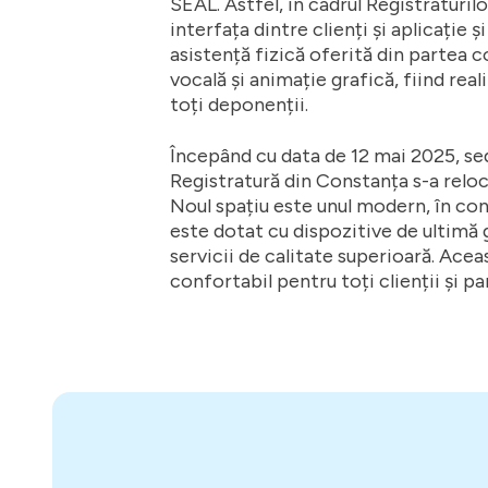
SEAL. Astfel, în cadrul Registraturil
interfața dintre clienți și aplicație
asistență fizică oferită din partea 
vocală și animație grafică, fiind real
toți deponenții.
Începând cu data de 12 mai 2025, sed
Registratură din Constanța s-a reloc
Noul spațiu este unul modern, în con
este dotat cu dispozitive de ultimă 
servicii de calitate superioară. Ace
confortabil pentru toți clienții și pa