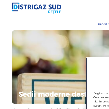
Profil
Sedii moderne destinate c
Dragă vizitat
Cele pe care 
tău, iar pe n
accepți polit