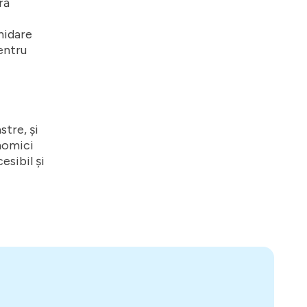
ră
hidare
pentru
tre, și
onomici
esibil și