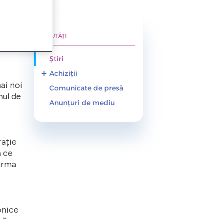
NOUTĂȚI
pentru
Știri
Achiziții
ai noi
Comunicate de presă
Anunțuri demarare
mul de
achiziții
Anunțuri de mediu
Sistem Calificare
Achiziții
Anunțuri de atribuire
rație
Consultări de piață
a ce
 urma
onice