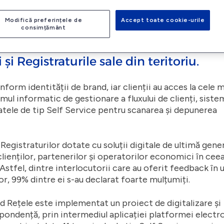
nate clienților
Modifică preferințele de
Accept toate cookie-urile
consimțământ
 unele dintre cele mai moderne sedii 
și Registraturile sale din teritoriu.
rm identității de brand, iar clienții au acces la cele m
mul informatic de gestionare a fluxului de clienți, siste
tele de tip Self Service pentru scanarea și depunerea
 Registraturilor dotate cu soluții digitale de ultimă gene
clienților, partenerilor și operatorilor economici în cee
 Astfel, dintre interlocutorii care au oferit feedback în
lor, 99% dintre ei s-au declarat foarte mulțumiți.
Sud Rețele este implementat un proiect de digitalizare și
ondență, prin intermediul aplicației platformei electr