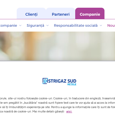
Clienți
Parteneri
Companie
 companie
Siguranță
Responsabilitate socială
Nout
lienților
orule, site-ul nostru folosește cookie-uri. Cookie-uri, în traducere din engleză, înseamnă 
le-am pregătit în „bucătăria” noastră sunt fișiere text care te vor ajuta să ai acces la info
oi să îți îmbunătățim experiența pe site. Pentru a ajunge la informațiile care îți sunt de fo
ica noastră de cookie-uri. Mai multe detalii găsești
aici.