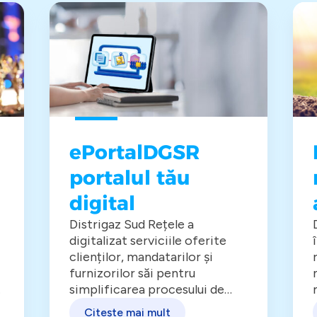
ePortalDGSR
portalul tău
digital
Distrigaz Sud Rețele a
digitalizat serviciile oferite
clienților, mandatarilor și
furnizorilor săi pentru
i
simplificarea procesului de
interacțiune cu aceștia,
Citește mai mult