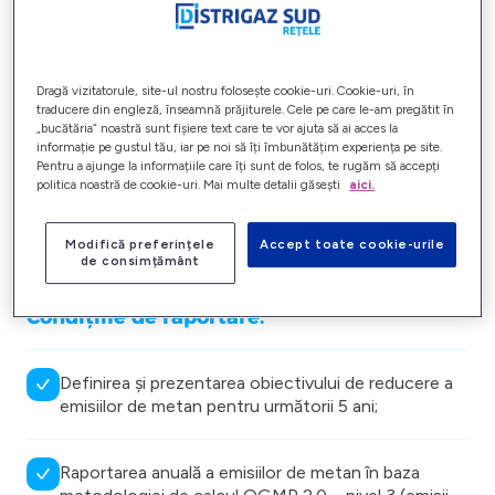
Odată cu aderarea în cadrul acestui parteneriat, prin
care peste 104 de companii ce activează în domeniile
petrol și gaze și-au luat angajamente în ceea ce privește
protejarea mediului, realizată în data de 2 mai 2023,
compania s-a angajat să reducă emisiile de metan și să
Dragă vizitatorule, site-ul nostru folosește cookie-uri. Cookie-uri, în
traducere din engleză, înseamnă prăjiturele. Cele pe care le-am pregătit în
implementeze standardul global de cuantificare și
„bucătăria” noastră sunt fișiere text care te vor ajuta să ai acces la
raportare a emisiilor de metan (OGMP 2.0).
informație pe gustul tău, iar pe noi să îți îmbunătățim experiența pe site.
Pentru a ajunge la informațiile care îți sunt de folos, te rugăm să accepți
politica noastră de cookie-uri. Mai multe detalii găsești
aici.
Cu toate că în anul “0” (anul aderării) companiile
transmit doar Memorandumul de aderare, Distrigaz Sud
Rețele a îndeplinit toate condițiile de raportare
Modifică preferințele
Accept toate cookie-urile
solicitate de OGMP pentru obținerea Gold Standard.
de consimțământ
Condițiile de raportare:
Definirea și prezentarea obiectivului de reducere a
emisiilor de metan pentru următorii 5 ani;
Raportarea anuală a emisiilor de metan în baza