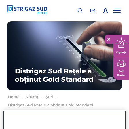
Urgențe
Distrigaz Sud Rețele a
Call
Center
obținut Gold Standard
Home
-
Noutăți
-
Știri
-
Distrigaz Sud Rețele a obținut Gold Standard
Oil and Gas Methane Partnership