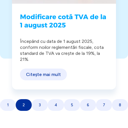
Modificare cotă TVA de la
1 august 2025
Începând cu data de 1 august 2025,
conform noilor reglementări fiscale, cota
standard de TVA va crește de la 19%, la
21%.
Citește mai mult
<
1
2
3
4
5
6
7
8