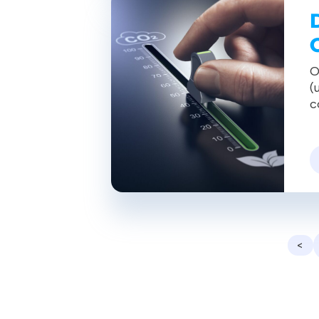
O
(
c
a
m
a
i
a
<