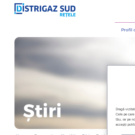
Profil
Știri
Dragă vizitat
Cele pe care 
tău, iar pe n
accepți polit