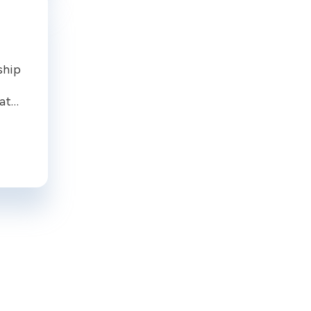
ship
at
tare