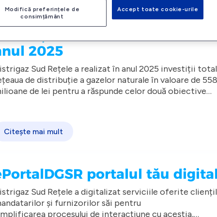
Modifică preferințele de
Accept toate cookie-urile
consimțământ
Investiții de 558 milioane de lei
anul 2025
istrigaz Sud Rețele a realizat în anul 2025 investiții total
ețeaua de distribuție a gazelor naturale în valoare de 55
ilioane de lei pentru a răspunde celor două obiective
ajore ale companiei: exploatarea în siguranță a sistemul
cestea au fost direcționate prioritarîn modernizarea
e distribuție și dezvoltarea infrastructurii de gaze natura
istemului de distribuție, prin înlocuirea conductelor din 
u cele din polietilenă (cu parametri tehnici superiori și 
Citește mai mult
urată de viață mai mare), și în extinderea acestuia, prin
acordarea de noi clienți.
ePortalDGSR portalul tău digita
istrigaz Sud Rețele a digitalizat serviciile oferite cliențil
andatarilor și furnizorilor săi pentru
implificarea procesului de interacțiune cu aceștia,