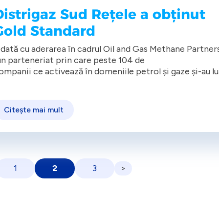
Distrigaz Sud Rețele a obținut
Gold Standard
dată cu aderarea în cadrul Oil and Gas Methane Partner
un parteneriat prin care peste 104 de
ompanii ce activează în domeniile petrol și gaze și-au lu
ngajamente în ceea ce privește protejarea
ediului), realizată în data de 2 mai 2023, compania s-a
ngajat să reducă emisiile de metan și să
Citește mai mult
mplementeze standardul global de cuantificare și rapor
 emisiilor de metan (OGMP 2.0).
1
2
3
>