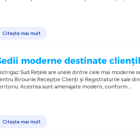
ompania fiind primul operator de distribuție a
azelor naturale care a implementat ePortalDGSR, un po
lectronic prin intermediul căruia pot fi
ccesate o serie de funcționalități disponibile online
Citește mai mult
Sedii moderne destinate clienți
istrigaz Sud Rețele are unele dintre cele mai moderne s
entru Birourile Recepție Clienți și Registraturile sale din
eritoriu. Acestea sunt amenajate modern, conform
dentității de brand, iar clienții au acces la cele mai noi
ervicii digitale implementate: sistemul informatic de
estionare a fluxului de clienți, sistemul de colectare
eedback, precum și aparatele de tip Self Service pentru
Citește mai mult
canarea și depunerea neasistată a documentelor.