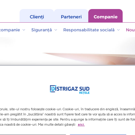
Clienți
Parteneri
Companie
 companie
Siguranță
Responsabilitate socială
Nout
orule, site-ul nostru folosește cookie-uri. Cookie-uri, în traducere din engleză, înseamnă 
le-am pregătit în „bucătăria” noastră sunt fișiere text care te vor ajuta să ai acces la info
oi să îți îmbunătățim experiența pe site. Pentru a ajunge la informațiile care îți sunt de fo
ica noastră de cookie-uri. Mai multe detalii găsești
aici.