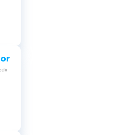
rtal
lor
edii