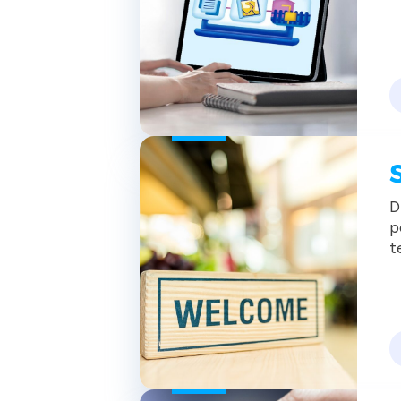
c
g
e
a
D
p
t
i
s
g
f
s