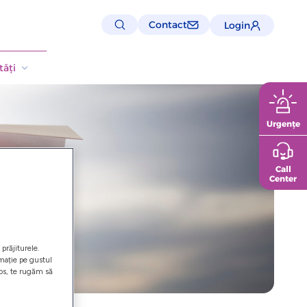
Contact
Login
ăți
Urgențe
Call
Center
prăjiturele.
rmație pe gustul
los, te rugăm să